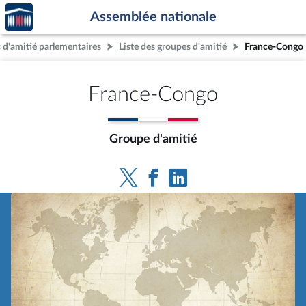
Accèder
Aller au contenu
Aller en bas de la page
Assemblée nationale
à la
page
 d'amitié parlementaires
Liste des groupes d'amitié
France-Congo
d'accueil
France-Congo
Groupe d'amitié