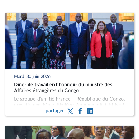
autorisées par le Bureau de l’Assemblée
nationale, qui fixe leur programme
annuel.
Le fonctionnement des groupes d’amitié
est régi par la Charte des groupes
d’amitié et groupes d’études à vocation
internationale, adoptée par le Bureau de
l’Assemblée nationale le 10 décembre
2025.
Mardi 30 juin 2026
Dîner de travail en l’honneur du ministre des
Affaires étrangères du Congo
Le groupe d’amitié France – République du Congo,
présidé par Mme Nadège Abomangoli (LFI-NFP,
partager
Seine-Saint-Denis) a reçu M. Constant-Serge
Bounda, ministre des Affaires étrangères, de la
Francophonie et des Congolais de l’étranger de la
République du Congo, à l’occasion d’un dîner de
travail à l’Assemblée nationale en présence