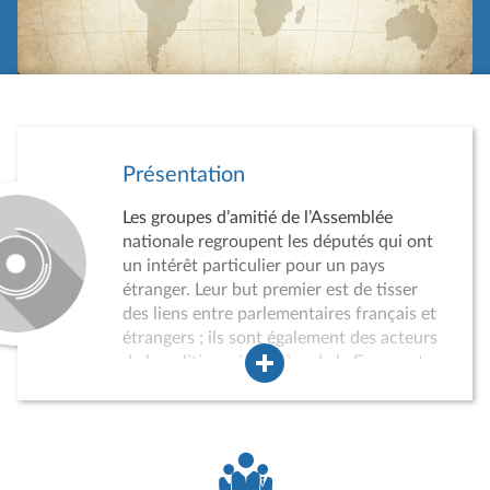
Présentation
Les groupes d’amitié de l’Assemblée
nationale regroupent les députés qui ont
un intérêt particulier pour un pays
étranger. Leur but premier est de tisser
des liens entre parlementaires français et
étrangers ; ils sont également des acteurs
de la politique étrangère de la France et
des instruments du rayonnement
international de l’Assemblée nationale.
Leur agrément par le Bureau de
l’Assemblée est obligatoire et soumis à
conditions. Lorsqu’il n’est pas possible de