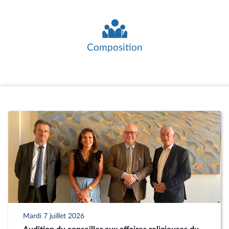
Leur agrément par le Bureau de
l’Assemblée est obligatoire et soumis à
conditions. Lorsqu’il n’est pas possible de
créer un groupe d’amitié avec un État
Composition
internationalement reconnu, le Bureau
peut agréer un groupe d’études à
vocation internationale.
Les réunions de travail constituent le
cœur de l’activité des groupes d’amitié. Il
s’agit essentiellement d’auditions ou de
rencontres avec des personnalités
étrangères ou françaises, liées au pays
partenaire, telles que des parlementaires,
des membres de l’exécutif du pays
partenaire, des diplomates, des
chercheurs, des directeurs d’associations
ou d’entreprises.
Les groupes d’amitié organisent
également des missions auprès du
Mardi 7 juillet 2026
parlement homologue et des réceptions