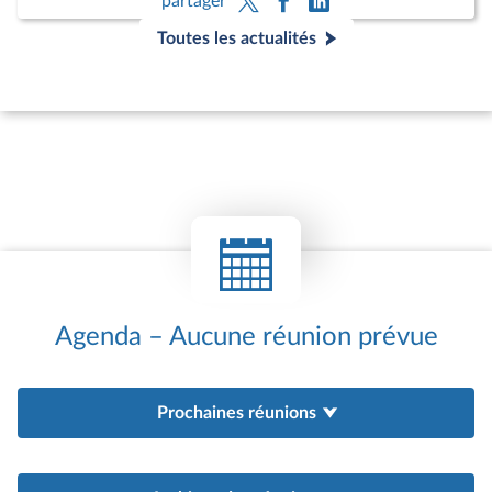
partager
juin Son Exc. Mgr Celestino Migliore, Nonce
apostolique en France.
Toutes les actualités
Les échanges ont porté sur la récente encyclique
sur l’intelligence artificielle « Magnifica
Humanitas » ainsi que sur le programme de la
prochaine visite du Pape Léon XIV en France
prévue à la fin du mois de septembre 2026.
Agenda – Aucune réunion prévue
Prochaines réunions