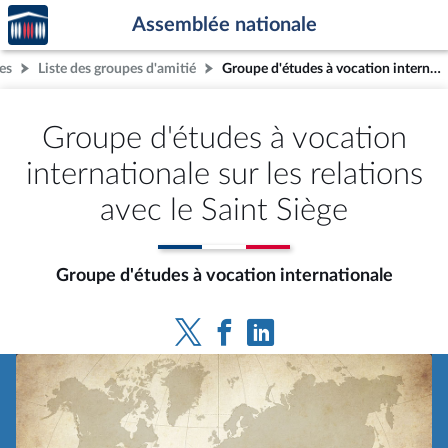
Accèder
Aller au contenu
Aller en bas de la page
Assemblée nationale
à la
page
es
Liste des groupes d'amitié
Groupe d'études à vocation internationale sur les relations avec le Saint Siège
d'accueil
Groupe d'études à vocation
internationale sur les relations
avec le Saint Siège
Groupe d'études à vocation internationale