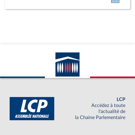
au
calendr
person
LCP
Accédez à toute
l'actualité de
la Chaine Parlementaire