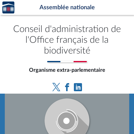
Accèder
Aller au contenu
Aller en bas de la page
Assemblée nationale
à la
page
d'accueil
Conseil d'administration de
l'Office français de la
biodiversité
Organisme extra-parlementaire