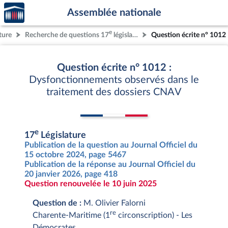
Accèder
Aller au contenu
Aller en bas de la page
Assemblée nationale
à la
page
e
ture
Recherche de questions 17
législature
Question écrite n° 1012
d'accueil
Question écrite n° 1012 :
Dysfonctionnements observés dans le
traitement des dossiers CNAV
e
17
Législature
Publication de la question au Journal Officiel du
15 octobre 2024, page 5467
Publication de la réponse au Journal Officiel du
20 janvier 2026, page 418
Question renouvelée le 10 juin 2025
Question de :
M. Olivier Falorni
re
Charente-Maritime (1
circonscription) - Les
Démocrates