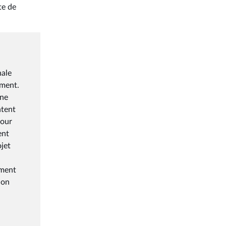
te de
nale
ement.
ine
ntent
pour
ent
ojet
ement
lon