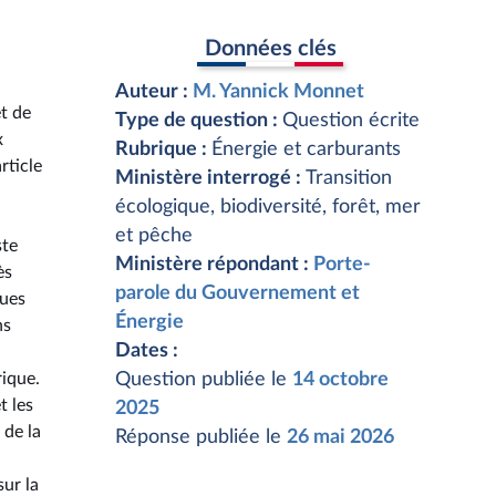
Données clés
Auteur :
M. Yannick Monnet
et de
Type de question :
Question écrite
x
Rubrique :
Énergie et carburants
rticle
Ministère interrogé :
Transition
écologique, biodiversité, forêt, mer
et pêche
ste
Ministère répondant :
Porte-
ès
parole du Gouvernement et
ques
Énergie
ns
Dates :
rique.
Question publiée le
14 octobre
t les
2025
 de la
Réponse publiée le
26 mai 2026
sur la