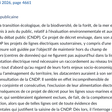
ai 2026, page 4661
publicaine
ransition écologique, de la biodiversité, de la forêt, de la mer 
is à avis du public, relatif à l'évaluation environnementale et au
du débat public (CNDP). Ce projet de décret envisage, dans son a
 les projets de lignes électriques souterraines, y compris d'une
esure soit guidée par l'objectif de maintenir hors du champ de
rs
(centres de données) qui ne figurent pas aujourd'hui dans la li
entation électrique rend nécessaire un raccordement au réseau tr
 tout d'abord qu'au regard de leurs forts enjeux socio-économi
ou l'aménagement du territoire, les
datacenters
auraient à son se
 consultation de la CNDP. Il semble en effet incompréhensible de
 conjointe et consécutive, l'exclusion de leur alimentation élect
conséquences de ce projet de décret pour les lignes sous-marines e
, qui sembleraient également exclues, de fait, de la compétence
tion, alors que de telles lignes ont de toute évidence des
 qui justifient la saisine de la CNDP. Dès lors, il l'interroge 