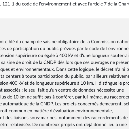
L. 121-1 du code de l'environnement et avec l'article 7 de la Char
t ciblé du champ de saisine obligatoire de la Commission natio
ces de participation du public prévues par le code de l'environn
e tension supérieure ou égale à 400 kV et d'une longueur souterra
a saisine de droit de la CNDP dès lors que ces ouvrages ne prése
ues et environnementaux. Dans cette logique, le décret n'a ni 
ata centers à toute participation du public, par ailleurs relativem
ion 400 kV et de longueur supérieure à 10 km. Il distingue le pr
t associés : le seul fait qu'un centre de données nécessite une
plus de 10 km ne suffit pas à conférer, par lui-même, au raccord
sine automatique de la CNDP. Les projets concernés demeurent, se
 droit commun en matière d'évaluation environnementale,
ssant des liaisons sous-marines, notamment des raccordements de
 être relativisée. De nombreux projets ont déjà donné lieu à une