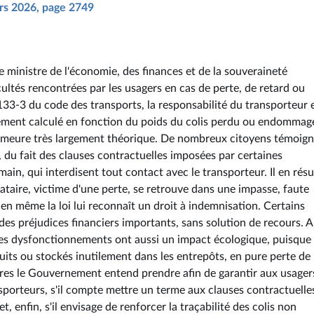
ars 2026, page 2749
e ministre de l'économie, des finances et de la souveraineté
icultés rencontrées par les usagers en cas de perte, de retard ou
L.133-3 du code des transports, la responsabilité du transporteur 
ement calculé en fonction du poids du colis perdu ou endommag
 demeure très largement théorique. De nombreux citoyens témoig
, du fait des clauses contractuelles imposées par certaines
n, qui interdisent tout contact avec le transporteur. Il en résu
nataire, victime d'une perte, se retrouve dans une impasse, faute
ien même la loi lui reconnaît un droit à indemnisation. Certains
des préjudices financiers importants, sans solution de recours. 
ces dysfonctionnements ont aussi un impact écologique, puisque
its ou stockés inutilement dans les entrepôts, en pure perte de
ures le Gouvernement entend prendre afin de garantir aux usager
nsporteurs, s'il compte mettre un terme aux clauses contractuelle
t, enfin, s'il envisage de renforcer la traçabilité des colis non