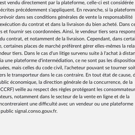
 est vendu directement par la plateforme, celle-ci est considérée
écrites précédemment s'appliquent. En revanche, si la platefor
 prévoir dans ses conditions générales de vente la responsabilité
xécution du contrat et dans la livraison du bien acheté. Dans ce
iers et fournir ses coordonnées. Ainsi, le vendeur tiers sera respon
u contrat, et notamment de la livraison. Cependant, dans certa
e, certaines places de marché préfèrent gérer elles-mêmes la rela
ur tiers. Dans le cas d'un litige survenu suite à l'achat à dista
 via une plateforme d'intermédiation, ce ne sont pas les dispositi
es, mais celles du code civil, l'acheteur pouvant se tourner soi
 vers le transporteur dans le cas contraire. En tout état de cause, 
ublic économique, la direction générale de la concurrence, de la
CCRF) veille au respect des règles protégeant les consommateur
ateurs, notamment dans le secteur de la vente en ligne et de la
encontreraient une difficulté avec un vendeur ou une plateforme
public signal.conso.gouv.fr.