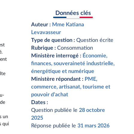
Données clés
Auteur :
Mme Katiana
Levavasseur
Type de question :
Question écrite
est
Rubrique :
Consommation
é.
Ministère interrogé :
Économie,
nent
finances, souveraineté industrielle,
énergétique et numérique
lte
Ministère répondant :
PME,
commerce, artisanat, tourisme et
pouvoir d’achat
Au-
 de
Dates :
Question publiée le
28 octobre
s un
2025
s qui
Réponse publiée le
31 mars 2026