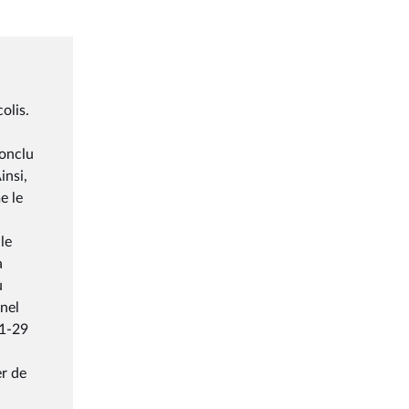
olis.
conclu
insi,
e le
le
à
u
nel
21-29
er de