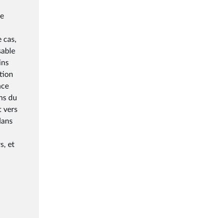
me
 cas,
sable
ins
tion
nce
ons du
t vers
dans
s, et