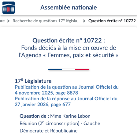
Accèder
Aller au contenu
Aller en bas de la page
Assemblée nationale
à la
page
e
ure
Recherche de questions 17
législature
Question écrite n° 10722
d'accueil
Question écrite n° 10722 :
Fonds dédiés à la mise en œuvre de
l'Agenda « Femmes, paix et sécurité »
e
17
Législature
Publication de la question au Journal Officiel du
4 novembre 2025, page 8878
Publication de la réponse au Journal Officiel du
27 janvier 2026, page 677
Question de :
Mme Karine Lebon
e
Réunion (2
circonscription) - Gauche
Démocrate et Républicaine