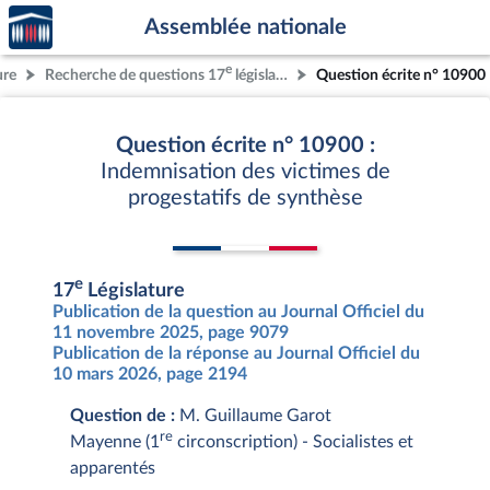
Accèder
Aller au contenu
Aller en bas de la page
Assemblée nationale
à la
page
e
ure
Recherche de questions 17
législature
Question écrite n° 10900
d'accueil
Question écrite n° 10900 :
Indemnisation des victimes de
progestatifs de synthèse
e
17
Législature
Publication de la question au Journal Officiel du
11 novembre 2025, page 9079
Publication de la réponse au Journal Officiel du
10 mars 2026, page 2194
Question de :
M. Guillaume Garot
re
Mayenne (1
circonscription) - Socialistes et
apparentés