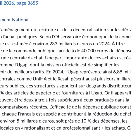
ril 2026, page 3655
ement National
aménagement du territoire et de la décentralisation sur les déri
s d'achat publiques. Selon l'Observatoire économique de la co
 est estimée à environ 233 milliards d'euros en 2024. À titre
e de la commande publique : au-delà de 40 000 euros de dépens
à une centrale d'achat. Une part importante de ces achats est réa
omme l'Ugap, dont la mission officielle est de simplifier les
r de meilleurs tarifs. En 2024, l'Ugap représente ainsi 6,88 mill
entrales comme UniHA et le Resah pèsent aussi plusieurs milliard
urs publics, ces structures s'appuient sur de grands distributeu
 % des articles de papeterie et fournitures à l'Ugap. Or il apparaî
euvent être deux à trois fois supérieurs à ceux pratiqués dans la
comparaisons récentes. L'efficacité de la dépense publique const
chaque Français est appelé à contribuer à la réduction du défici
 environ 5 milliards d'euros, soit près de 10 % des dépenses, les
locales en « rationalisant et en professionnalisant » les achats. C