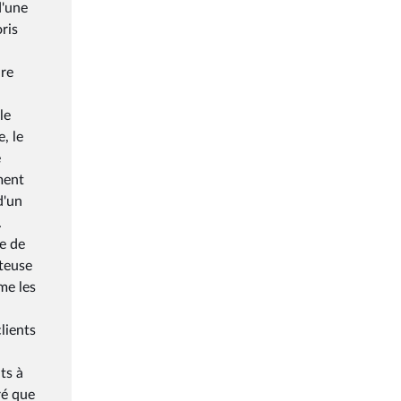
d'une
ris
ure
le
, le
e
ment
d'un
.
e de
ûteuse
me les
lients
ts à
ré que