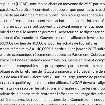
hats publics (UGAP) sont moins chers en moyenne de 29 % par ra
rables. A ce titre, il convient de rappeler que pour les achats d
dure de passation de marché public, rien n'oblige les acheteurs
 et coûteuse ni à une centrale d'achat qui en aurait internalisé 
rs marchés publics seront souvent plus avantageusement achetés
rale d'achat si le montant permet à l'acheteur de se dipsenser de
ation et d'économies, le Gouvernement a d'ailleurs relevé les seu
: 60,000€ (au lieu de 40,000 €) pour les achats de fournitures,
ux sera même relevé à 140,000€ à partir du 1er janvier 2027 suite
on de la vie économique récemment adoptée au Parlement. Cela étan
existe certaines situations anormales, où, même en tenant comp
ictement comparables, les prix proposés par les centrales achat
blique et de la réforme de l'État a annoncé à le 15 décembre dern
ois de mars d'une « alerte prix » : sur une large gamme de produi
rvice, à qualité égale, moins cher ailleurs, l'UGAP devra à s'alig
ermettra de résorber les situations anormales qui se feraient jou
ieux de la nécessité de renforcer l'efficacité et l'image des ach
en cohérence avec les recommandations de la Commission d'enquê