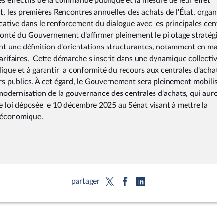
tés effectifs de la commande publique et la mesure de leur effet
t, les premières Rencontres annuelles des achats de l'État, organ
ative dans le renforcement du dialogue avec les principales cen
volonté du Gouvernement d'affirmer pleinement le pilotage stratég
nt une définition d'orientations structurantes, notamment en ma
arifaires. Cette démarche s'inscrit dans une dynamique collecti
lique et à garantir la conformité du recours aux centrales d'acha
rs publics. À cet égard, le Gouvernement sera pleinement mobili
la modernisation de la gouvernance des centrales d'achats, qui aur
de loi déposée le 10 décembre 2025 au Sénat visant à mettre la
 économique.
partager