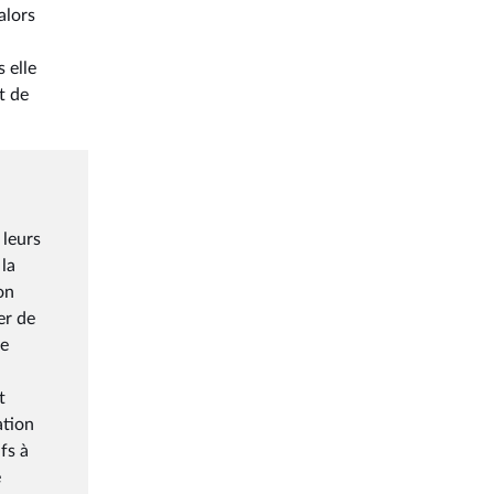
alors
 elle
t de
 leurs
 la
on
er de
ne
t
ation
fs à
e