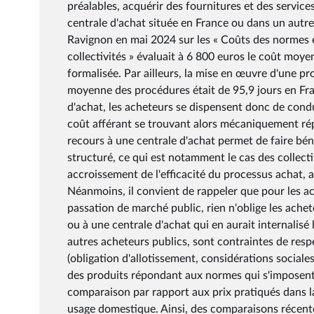
préalables, acquérir des fournitures et des servic
centrale d'achat située en France ou dans un autr
Ravignon en mai 2024 sur les « Coûts des normes e
collectivités » évaluait à 6 800 euros le coût moy
formalisée. Par ailleurs, la mise en œuvre d'une pro
moyenne des procédures était de 95,9 jours en Fra
d'achat, les acheteurs se dispensent donc de cond
coût afférant se trouvant alors mécaniquement réper
recours à une centrale d'achat permet de faire bén
structuré, ce qui est notamment le cas des collectiv
accroissement de l'efficacité du processus achat, a
Néanmoins, il convient de rappeler que pour les a
passation de marché public, rien n'oblige les ache
ou à une centrale d'achat qui en aurait internalisé
autres acheteurs publics, sont contraintes de res
(obligation d'allotissement, considérations social
des produits répondant aux normes qui s'imposent
comparaison par rapport aux prix pratiqués dans la
usage domestique. Ainsi, des comparaisons récente