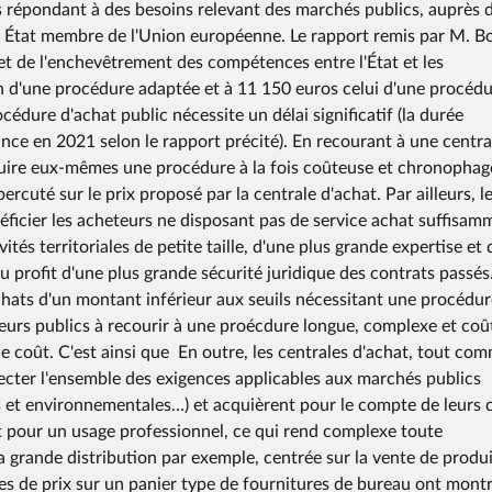
es répondant à des besoins relevant des marchés publics, auprès 
e État membre de l'Union européenne. Le rapport remis par M. Bo
t de l'enchevêtrement des compétences entre l'État et les
en d'une procédure adaptée et à 11 150 euros celui d'une procéd
cédure d'achat public nécessite un délai significatif (la durée
nce en 2021 selon le rapport précité). En recourant à une centra
uire eux-mêmes une procédure à la fois coûteuse et chronophage
cuté sur le prix proposé par la centrale d'achat. Par ailleurs, l
éficier les acheteurs ne disposant pas de service achat suffisam
ités territoriales de petite taille, d'une plus grande expertise et 
u profit d'une plus grande sécurité juridique des contrats passés
chats d'un montant inférieur aux seuils nécessitant une procédur
teurs publics à recourir à une proécdure longue, complexe et co
 le coût. C'est ainsi que En outre, les centrales d'achat, tout com
pecter l'ensemble des exigences applicables aux marchés publics
es et environnementales…) et acquièrent pour le compte de leurs c
 pour un usage professionnel, ce qui rend complexe toute
 grande distribution par exemple, centrée sur la vente de produi
s de prix sur un panier type de fournitures de bureau ont mont