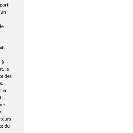
pport
'un
le
ils
 à
t, le
te des
s.
ier,
ts,
ner
r.
eteurs
te du