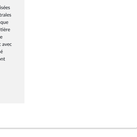
isées
trales
ique
tière
ve
t avec
sé
ont