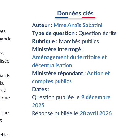
Données clés
Auteur :
Mme Anaïs Sabatini
ves
Type de question :
Question écrite
mmande
Rubrique :
Marchés publics
Ministère interrogé :
es,
Aménagement du territoire et
lisée
décentralisation
Ministère répondant :
Action et
iards
comptes publics
s.
Dates :
rs à
Question publiée le
9 décembre
t que
2025
itue
Réponse publiée le
28 avril 2026
t
ette