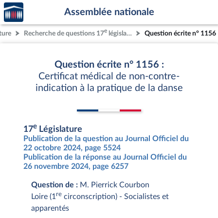
Accèder
Aller au contenu
Aller en bas de la page
Assemblée nationale
à la
page
e
ture
Recherche de questions 17
législature
Question écrite n° 1156
d'accueil
Question écrite n° 1156 :
Certificat médical de non-contre-
indication à la pratique de la danse
e
17
Législature
Publication de la question au Journal Officiel du
22 octobre 2024, page 5524
Publication de la réponse au Journal Officiel du
26 novembre 2024, page 6257
Question de :
M. Pierrick Courbon
re
Loire (1
circonscription) - Socialistes et
apparentés