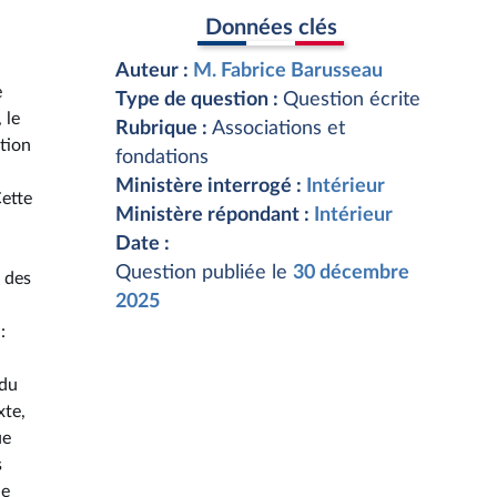
Données clés
Auteur :
M. Fabrice Barusseau
e
Type de question :
Question écrite
 le
Rubrique :
Associations et
ation
fondations
Ministère interrogé :
Intérieur
Cette
Ministère répondant :
Intérieur
Date :
Question publiée le
30 décembre
d des
2025
u
:
 du
xte,
ue
s
de