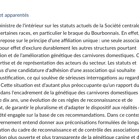
 et apparentés
nistre de l'intérieur sur les statuts actuels de la Société central
rtaines races, en particulier le braque du Bourbonnais. En effet,
 repose sur le principe d'une affiliation unique : une seule associ
pour effet d'exclure durablement les autres structures pourtant
ction et de l'amélioration génétique des carnivores domestiques. 
tise et de représentation des acteurs du secteur. Les statuts et
us d'une candidature d'adhésion d'une association qui souhaite
stification, ce qui soulève de sérieuses interrogations au regar
. Cette situation est d'autant plus préoccupante qu'un rapport d
tat dans l'encadrement de la génétique des carnivores domestiques 
 de dix ans, une évolution de ces règles de reconnaissance et de
, de garantir le pluralisme et d'adapter le dispositif aux réalités
a été engagée sur la base de ces recommandations. Dans ce conte
ouvernement entend donner aux préconisations formulées de long
olution du cadre de reconnaissance et de contrôle des association
tion plus ouverte et plus transparente de la génétique canine et 