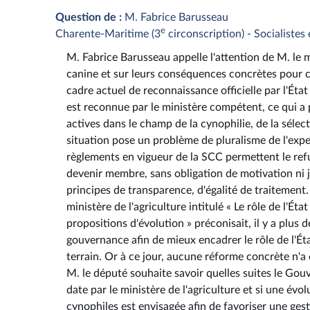
Question de :
M. Fabrice Barusseau
e
Charente-Maritime (3
circonscription) - Socialistes
M. Fabrice Barusseau appelle l'attention de M. le mi
canine et sur leurs conséquences concrètes pour ce
cadre actuel de reconnaissance officielle par l'État
est reconnue par le ministère compétent, ce qui a 
actives dans le champ de la cynophilie, de la séle
situation pose un problème de pluralisme de l'exper
règlements en vigueur de la SCC permettent le ref
devenir membre, sans obligation de motivation ni ju
principes de transparence, d'égalité de traitement
ministère de l'agriculture intitulé « Le rôle de l'É
propositions d'évolution » préconisait, il y a plus
gouvernance afin de mieux encadrer le rôle de l'État
terrain. Or à ce jour, aucune réforme concrète n'
M. le député souhaite savoir quelles suites le G
date par le ministère de l'agriculture et si une év
cynophiles est envisagée afin de favoriser une ges