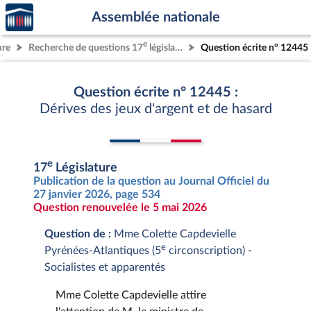
Accèder
Aller au contenu
Aller en bas de la page
Assemblée nationale
à la
page
e
ure
Recherche de questions 17
législature
Question écrite n° 12445
d'accueil
Question écrite n° 12445 :
Dérives des jeux d'argent et de hasard
e
17
Législature
Publication de la question au Journal Officiel du
27 janvier 2026, page 534
Question renouvelée le 5 mai 2026
Question de :
Mme Colette Capdevielle
e
Pyrénées-Atlantiques (5
circonscription) -
Socialistes et apparentés
Mme Colette Capdevielle attire