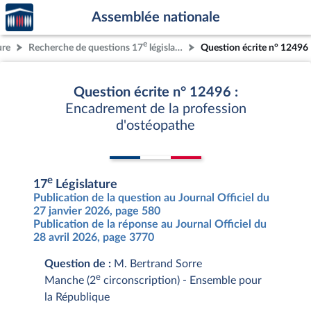
Accèder
Aller au contenu
Aller en bas de la page
Assemblée nationale
à la
page
e
ure
Recherche de questions 17
législature
Question écrite n° 12496
d'accueil
Question écrite n° 12496 :
Encadrement de la profession
d'ostéopathe
e
17
Législature
Publication de la question au Journal Officiel du
27 janvier 2026, page 580
Publication de la réponse au Journal Officiel du
28 avril 2026, page 3770
Question de :
M. Bertrand Sorre
e
Manche (2
circonscription) - Ensemble pour
la République