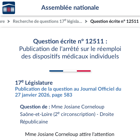
Accèder
Aller au contenu
Aller en bas de la page
Assemblée nationale
à la
page
e
ure
Recherche de questions 17
législature
Question écrite n° 12511
d'accueil
Question écrite n° 12511 :
Publication de l'arrêté sur le réemploi
des dispositifs médicaux individuels
e
17
Législature
Publication de la question au Journal Officiel du
27 janvier 2026, page 583
Question de :
Mme Josiane Corneloup
e
Saône-et-Loire (2
circonscription) - Droite
Républicaine
Mme Josiane Corneloup attire l'attention