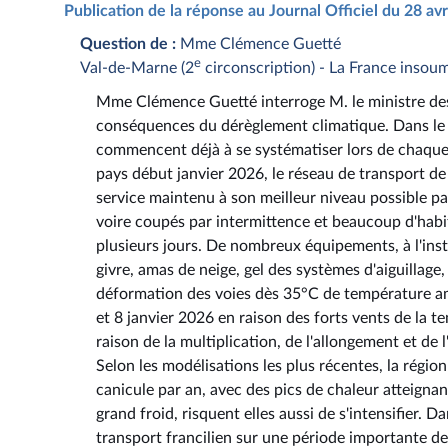
Publication de la réponse au Journal Officiel du 28 av
Question de :
Mme Clémence Guetté
e
Val-de-Marne (2
circonscription) - La France insou
Mme Clémence Guetté interroge M. le ministre des 
conséquences du dérèglement climatique. Dans l
commencent déjà à se systématiser lors de chaque 
pays début janvier 2026, le réseau de transport de
service maintenu à son meilleur niveau possible p
voire coupés par intermittence et beaucoup d'hab
plusieurs jours. De nombreux équipements, à l'inst
givre, amas de neige, gel des systèmes d'aiguillage,
déformation des voies dès 35°C de température am
et 8 janvier 2026 en raison des forts vents de la 
raison de la multiplication, de l'allongement et de
Selon les modélisations les plus récentes, la régi
canicule par an, avec des pics de chaleur atteigna
grand froid, risquent elles aussi de s'intensifier. 
transport francilien sur une période importante de 