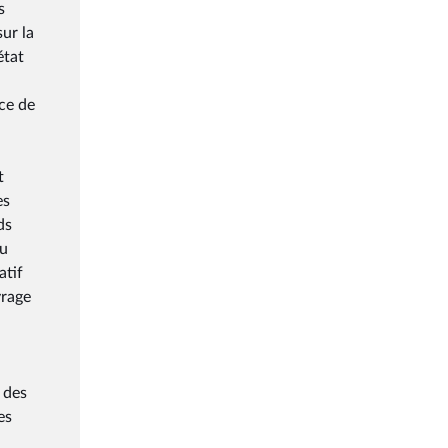
s
ur la
état
ce de
t
es
ds
du
atif
vrage
 des
es