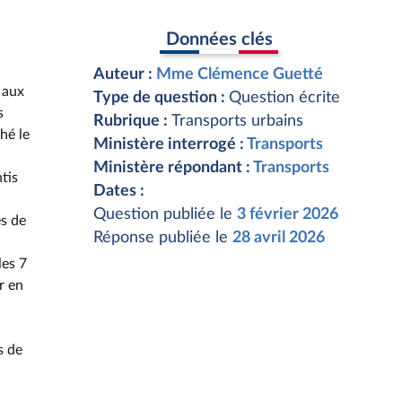
Données clés
Auteur :
Mme Clémence Guetté
 aux
Type de question :
Question écrite
s
Rubrique :
Transports urbains
hé le
Ministère interrogé :
Transports
Ministère répondant :
Transports
tis
Dates :
Question publiée le
3 février 2026
es de
Réponse publiée le
28 avril 2026
les 7
r en
s de