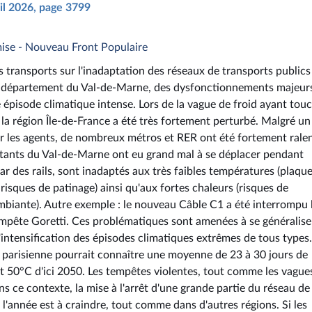
ril 2026, page 3799
mise - Nouveau Front Populaire
transports sur l'inadaptation des réseaux de transports publics
e département du Val-de-Marne, des dysfonctionnements majeur
épisode climatique intense. Lors de la vague de froid ayant touc
 la région Île-de-France a été très fortement perturbé. Malgré un
ar les agents, de nombreux métros et RER ont été fortement ralen
itants du Val-de-Marne ont eu grand mal à se déplacer pendant
ar des rails, sont inadaptés aux très faibles températures (plaqu
 risques de patinage) ainsi qu'aux fortes chaleurs (risques de
biante). Autre exemple : le nouveau Câble C1 a été interrompu 
tempête Goretti. Ces problématiques sont amenées à se généralise
 l'intensification des épisodes climatiques extrêmes de tous types.
on parisienne pourrait connaître une moyenne de 23 à 30 jours de
nt 50°C d'ici 2050. Les tempêtes violentes, tout comme les vague
Dans ce contexte, la mise à l'arrêt d'une grande partie du réseau de
l'année est à craindre, tout comme dans d'autres régions. Si les