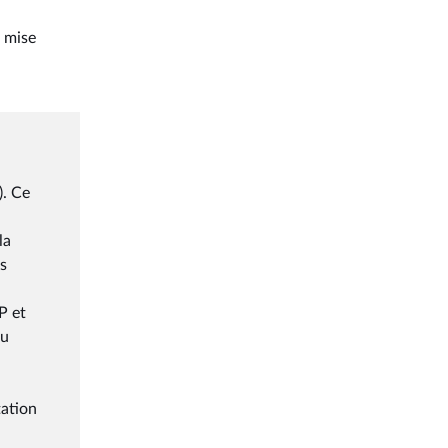
e mise
). Ce
la
és
P et
au
tation