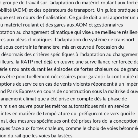
n groupe de travail sur l'adaptation du matériel roulant aux forte
obilité (AOM) et des opérateurs de transport. Un guide pratique s
que est en cours de finalisation. Ce guide doit ainsi apporter un 
du matériel roulant et des gares aux AOM et gestionnaires
ptation au changement climatique qui vise une meilleure résilien
vices aux aléas climatiques. L'adaptation du système de transport
é sous contrainte financière, mis en œuvre à l'occasion du
désormais des critères spécifiques à l'adaptation au changemen
ailleurs, la RATP met déjà en œuvre une surveillance renforcée d
ériels roulants durant les épisodes de fortes chaleurs ou de gran
ns être ponctuellement nécessaires pour garantir la continuité 
rruptions de service en cas de vents violents répondent à un impér
nd Paris Express en cours de construction sous la maîtrise d'ou
changement climatique a été prise en compte dès la phase de
on mis en œuvre pour les métros automatiques mis en service
ntes en matière de température qui préfigurent ce vers quoi le
nsi, des mesures spécifiques ont été prises lors de la conception
risques face aux fortes chaleurs, comme le choix de voies bétonné
on du rail que les voies ballastées.