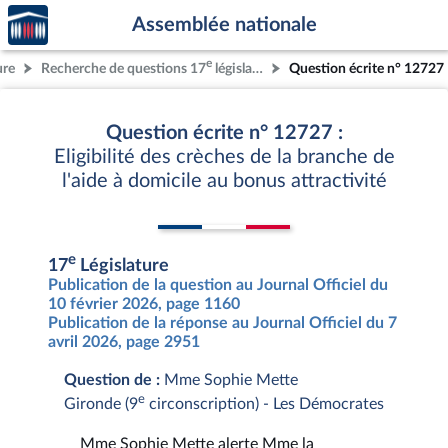
Accèder
Aller au contenu
Aller en bas de la page
Assemblée nationale
à la
page
e
ure
Recherche de questions 17
législature
Question écrite n° 12727
d'accueil
Question écrite n° 12727 :
Eligibilité des crèches de la branche de
l'aide à domicile au bonus attractivité
e
17
Législature
Publication de la question au Journal Officiel du
10 février 2026, page 1160
Publication de la réponse au Journal Officiel du 7
avril 2026, page 2951
Question de :
Mme Sophie Mette
e
Gironde (9
circonscription) - Les Démocrates
Mme Sophie Mette alerte Mme la