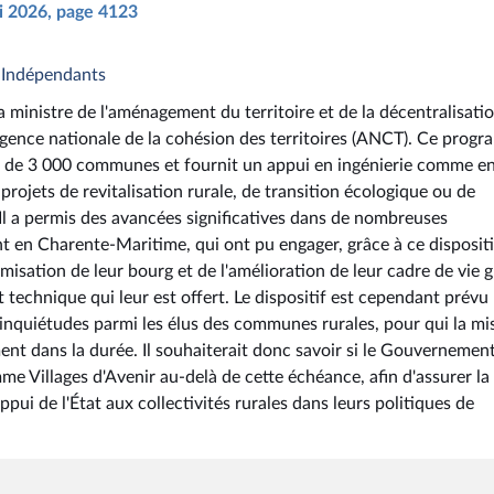
ai 2026, page 4123
& Indépendants
 ministre de l'aménagement du territoire et de la décentralisati
 l'Agence nationale de la cohésion des territoires (ANCT). Ce prog
 de 3 000 communes et fournit un appui en ingénierie comme e
ojets de revitalisation rurale, de transition écologique ou de
Il a permis des avancées significatives dans de nombreuses
en Charente-Maritime, qui ont pu engager, grâce à ce dispositi
misation de leur bourg et de l'amélioration de leur cadre de vie 
 technique qui leur est offert. Le dispositif est cependant prévu
 inquiétudes parmi les élus des communes rurales, pour qui la mi
t dans la durée. Il souhaiterait donc savoir si le Gouvernemen
e Villages d'Avenir au-delà de cette échéance, afin d'assurer la
pui de l'État aux collectivités rurales dans leurs politiques de