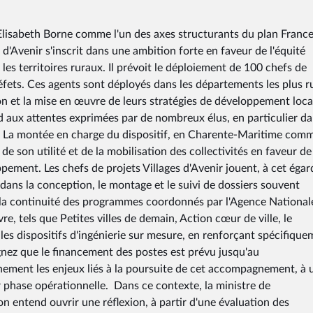
Elisabeth Borne comme l'un des axes structurants du plan Franc
s d'Avenir s'inscrit dans une ambition forte en faveur de l'équité
 les territoires ruraux. Il prévoit le déploiement de 100 chefs de
fets. Ces agents sont déployés dans les départements les plus r
n et la mise en œuvre de leurs stratégies de développement loca
d aux attentes exprimées par de nombreux élus, en particulier da
e. La montée en charge du dispositif, en Charente-Maritime com
son utilité et de la mobilisation des collectivités en faveur de
ppement. Les chefs de projets Villages d'Avenir jouent, à cet égar
ns la conception, le montage et le suivi de dossiers souvent
ns la continuité des programmes coordonnés par l'Agence National
e, tels que Petites villes de demain, Action cœur de ville, le
 les dispositifs d'ingénierie sur mesure, en renforçant spécifiqu
nez que le financement des postes est prévu jusqu'au
ment les enjeux liés à la poursuite de cet accompagnement, à 
phase opérationnelle. Dans ce contexte, la ministre de
on entend ouvrir une réflexion, à partir d'une évaluation des