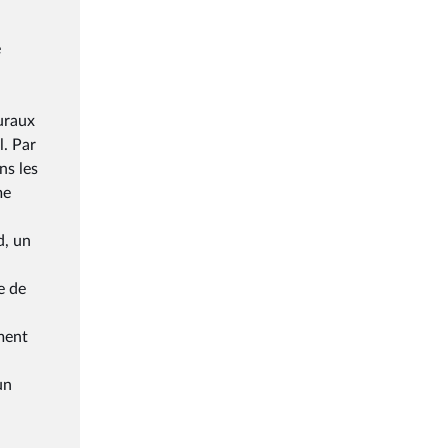
e
uraux
l. Par
ns les
me
d, un
e de
ement
un