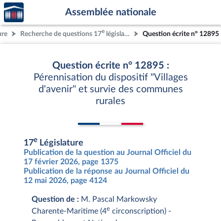
Accèder
Aller au contenu
Aller en bas de la page
Assemblée nationale
à la
page
e
ure
Recherche de questions 17
législature
Question écrite n° 12895
d'accueil
Question écrite n° 12895 :
Pérennisation du dispositif "Villages
d'avenir" et survie des communes
rurales
e
17
Législature
Publication de la question au Journal Officiel du
17 février 2026, page 1375
Publication de la réponse au Journal Officiel du
12 mai 2026, page 4124
Question de :
M. Pascal Markowsky
e
Charente-Maritime (4
circonscription) -