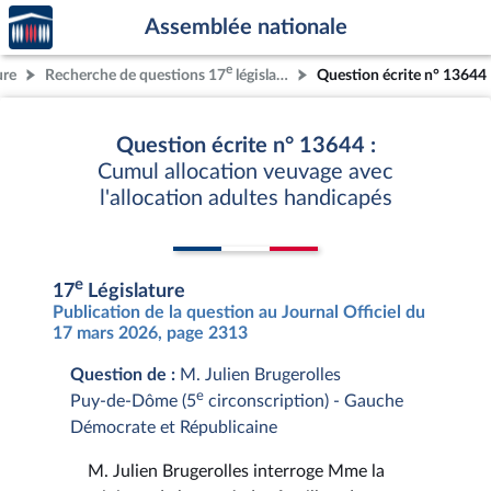
Accèder
Aller au contenu
Aller en bas de la page
Assemblée nationale
à la
page
e
ure
Recherche de questions 17
législature
Question écrite n° 13644
d'accueil
Question écrite n° 13644 :
Cumul allocation veuvage avec
l'allocation adultes handicapés
e
17
Législature
Publication de la question au Journal Officiel du
17 mars 2026, page 2313
Question de :
M. Julien Brugerolles
e
Puy-de-Dôme (5
circonscription) - Gauche
Démocrate et Républicaine
M. Julien Brugerolles interroge Mme la