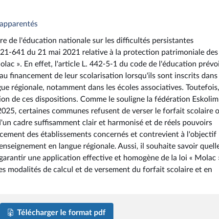
t apparentés
re de l'éducation nationale sur les difficultés persistantes
2021-641 du 21 mai 2021 relative à la protection patrimoniale des
olac ». En effet, l'article L. 442-5-1 du code de l'éducation prévo
u financement de leur scolarisation lorsqu'ils sont inscrits dans
e régionale, notamment dans les écoles associatives. Toutefois,
ion de ces dispositions. Comme le souligne la fédération Eskoli
2025, certaines communes refusent de verser le forfait scolaire 
d'un cadre suffisamment clair et harmonisé et de réels pouvoirs
nancement des établissements concernés et contrevient à l'objectif
 enseignement en langue régionale. Aussi, il souhaite savoir quell
rantir une application effective et homogène de la loi « Molac 
s modalités de calcul et de versement du forfait scolaire et en
.
Télécharger le format pdf