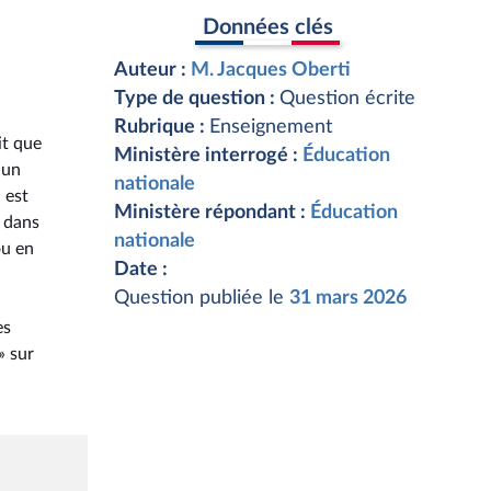
Données clés
Auteur :
M. Jacques Oberti
Type de question :
Question écrite
Rubrique :
Enseignement
it que
Ministère interrogé :
Éducation
 un
nationale
 est
Ministère répondant :
Éducation
m dans
nationale
ou en
Date :
Question publiée le
31 mars 2026
es
» sur