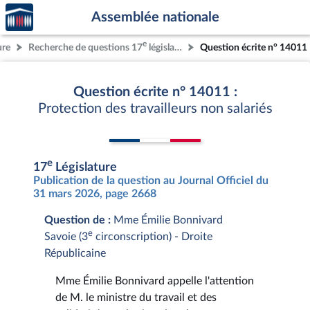
Accèder
Aller au contenu
Aller en bas de la page
Assemblée nationale
à la
page
e
ure
Recherche de questions 17
législature
Question écrite n° 14011
d'accueil
Question écrite n° 14011 :
Protection des travailleurs non salariés
e
17
Législature
Publication de la question au Journal Officiel du
31 mars 2026, page 2668
Question de :
Mme Émilie Bonnivard
e
Savoie (3
circonscription) - Droite
Républicaine
Mme Émilie Bonnivard appelle l'attention
de M. le ministre du travail et des