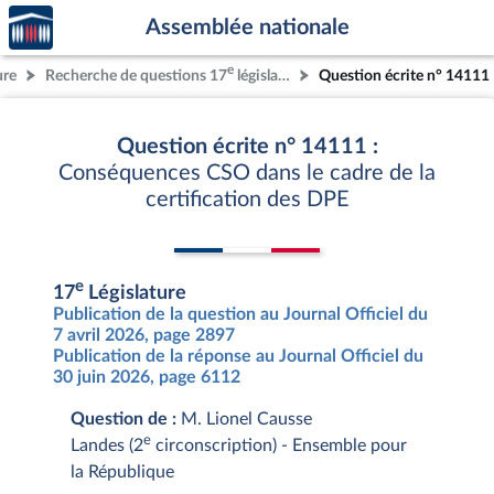
Accèder
Aller au contenu
Aller en bas de la page
Assemblée nationale
à la
page
e
ure
Recherche de questions 17
législature
Question écrite n° 14111
d'accueil
Question écrite n° 14111 :
Conséquences CSO dans le cadre de la
certification des DPE
e
17
Législature
Publication de la question au Journal Officiel du
7 avril 2026, page 2897
Publication de la réponse au Journal Officiel du
30 juin 2026, page 6112
Question de :
M. Lionel Causse
e
Landes (2
circonscription) - Ensemble pour
la République