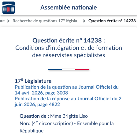
Accèder
Aller au contenu
Aller en bas de la page
Assemblée nationale
à la
page
e
ure
Recherche de questions 17
législature
Question écrite n° 14238
d'accueil
Question écrite n° 14238 :
Conditions d'intégration et de formation
des réservistes spécialistes
e
17
Législature
Publication de la question au Journal Officiel du
14 avril 2026, page 3008
Publication de la réponse au Journal Officiel du 2
juin 2026, page 4822
Question de :
Mme Brigitte Liso
e
Nord (4
circonscription) - Ensemble pour la
République