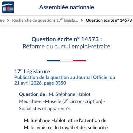
Accèder
Aller au contenu
Aller en bas de la page
Assemblée nationale
à la
page
e
ure
Recherche de questions 17
législature
Question écrite n° 14573
d'accueil
Question écrite n° 14573 :
Réforme du cumul emploi-retraite
e
17
Législature
Publication de la question au Journal Officiel du
21 avril 2026, page 3350
Question de :
M. Stéphane Hablot
e
Meurthe-et-Moselle (2
circonscription) -
Socialistes et apparentés
M. Stéphane Hablot attire l'attention de
M. le ministre du travail et des solidarités