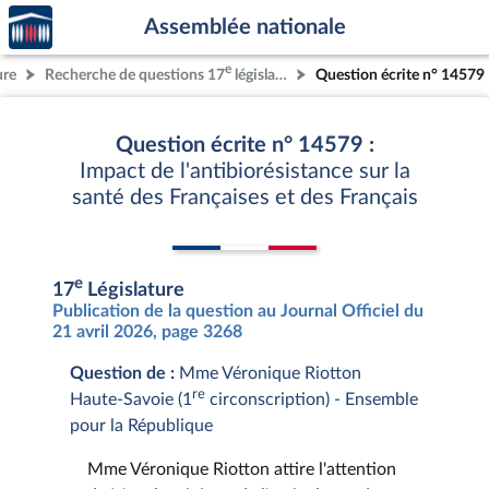
Accèder
Aller au contenu
Aller en bas de la page
Assemblée nationale
à la
page
e
ure
Recherche de questions 17
législature
Question écrite n° 14579
d'accueil
Question écrite n° 14579 :
Impact de l'antibiorésistance sur la
santé des Françaises et des Français
e
17
Législature
Publication de la question au Journal Officiel du
21 avril 2026, page 3268
Question de :
Mme Véronique Riotton
re
Haute-Savoie (1
circonscription) - Ensemble
pour la République
Mme Véronique Riotton attire l'attention