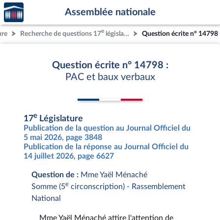
Accèder
Aller au contenu
Aller en bas de la page
Assemblée nationale
à la
page
e
ure
Recherche de questions 17
législature
Question écrite n° 14798
d'accueil
Question écrite n° 14798 :
PAC et baux verbaux
e
17
Législature
Publication de la question au Journal Officiel du
5 mai 2026, page 3848
Publication de la réponse au Journal Officiel du
14 juillet 2026, page 6627
Question de :
Mme Yaël Ménaché
e
Somme (5
circonscription) - Rassemblement
National
Mme Yaël Ménaché attire l'attention de