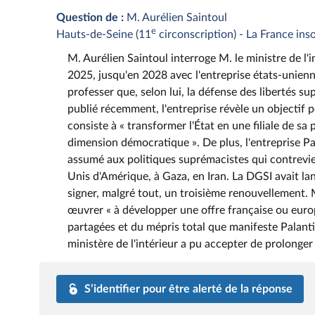
Question de :
M. Aurélien Saintoul
e
Hauts-de-Seine (11
circonscription) - La France in
M. Aurélien Saintoul interroge M. le ministre de l
2025, jusqu'en 2028 avec l'entreprise états-unien
professer que, selon lui, la défense des libertés 
publié récemment, l'entreprise révèle un objectif 
consiste à « transformer l'État en une filiale de sa
dimension démocratique ». De plus, l'entreprise Pal
assumé aux politiques suprémacistes qui contrevien
Unis d'Amérique, à Gaza, en Iran. La DGSI avait l
signer, malgré tout, un troisième renouvellement. M
œuvrer « à développer une offre française ou euro
partagées et du mépris total que manifeste Palantir
ministère de l'intérieur a pu accepter de prolonger
S’identifier pour être alerté de la réponse