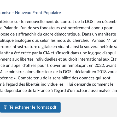
soumise - Nouveau Front Populaire
'intérieur sur le renouvellement du contrat de la DGSI, en décemb
ne Palantir. L'un de ses fondateurs est notoirement connu pour
suppose de s'affranchir du cadre démocratique. Dans un manifeste
politique analogue qui, selon les mots du chercheur Arnaud Mira
 propre infrastructure digitale en vidant ainsi la souveraineté de s
antir a été créée par la CIA et s'inscrit dans une logique d'appui
nent aux libertés individuelles et au droit international aux Éta
ancé un appel d'offres pour trouver un remplaçant en 2022, avant
. le ministre, alors directeur de la DGSI, déclarait en 2018 voulo
péenne ». Compte tenu de la sensibilité des données qui sont
 à l'égard des libertés individuelles, il lui demande comment le
 la dépendance de la France à l'égard d'un acteur aussi malveillan
Télécharger le format pdf