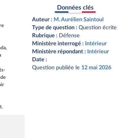
Données clés
Auteur :
M. Aurélien Saintoul
re
Type de question :
Question écrite
Rubrique :
Défense
Ministère interrogé :
Intérieur
nda,
Ministère répondant :
Intérieur
a
Date :
Question publiée le
12 mai 2026
ts-
 de
ir
t.