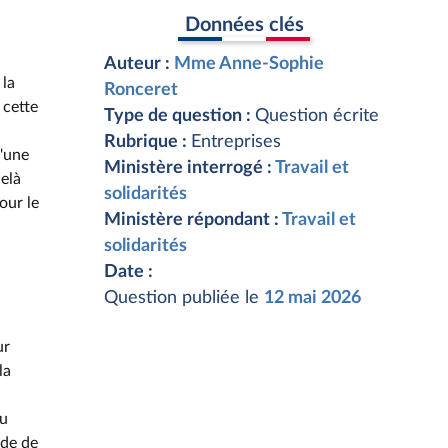
Données clés
Auteur :
Mme Anne-Sophie
 la
Ronceret
 cette
Type de question :
Question écrite
Rubrique :
Entreprises
u'une
Ministère interrogé :
Travail et
elà
solidarités
our le
Ministère répondant :
Travail et
solidarités
Date :
Question publiée le
12 mai 2026
ur
la
du
nde de