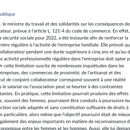
publique
le ministre du travail et des solidarités sur les conséquences de
rateur, prévue à l'article L. 121-4 du code de commerce. En effet,
a sécurité sociale pour 2022, a été instaurée afin de renforcer la
re régulière à l'activité de l'entreprise familiale. Elle prévoit q
collaborateur pendant une durée supérieure à cinq ans et qu'au-d
 activité professionnelle régulière dans l'entreprise doit opter p
 Or cette limitation suscite de nombreuses inquiétudes dans les
 entreprises, des commerces de proximité, de l'artisanat et des
atut de conjoint collaborateur correspond souvent à une réalité
 le salariat ou l'association peut se heurter à des contraintes
tantes. En pratique, cette limitation pourrait produire des effets
nts, souvent des femmes, pourraient être conduits à poursuivre le
ction sociale adaptée et sans constitution suffisante de droits à 
on particulière, alors même que l'objectif poursuivi était de mieux
 également des enjeux importants en matière de reconnaissance 
é économique entre les femmes et les hommes. Aussi, elle lui dema