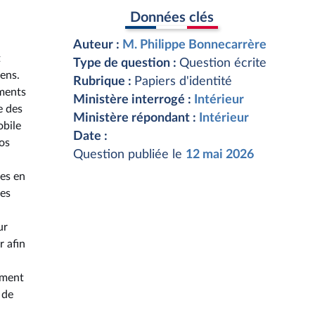
Données clés
Auteur :
M. Philippe Bonnecarrère
t
Type de question :
Question écrite
iens.
Rubrique :
Papiers d'identité
ements
Ministère interrogé :
Intérieur
e des
Ministère répondant :
Intérieur
obile
Date :
tos
Question publiée le
12 mai 2026
ues en
ces
ur
r afin
ement
 de