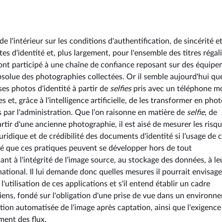
 l'intérieur sur les conditions d'authentification, de sincérité e
tes d'identité et, plus largement, pour l'ensemble des titres régal
ont participé à une chaîne de confiance reposant sur des équip
 absolue des photographies collectées. Or il semble aujourd'hui qu
ses photos d'identité à partir de
selfies
pris avec un téléphone m
s et, grâce à l'intelligence artificielle, de les transformer en pho
s par l'administration. Que l'on raisonne en matière de
selfie
, de
rtir d'une ancienne photographie, il est aisé de mesurer les risq
juridique et de crédibilité des documents d'identité si l'usage de 
até que ces pratiques peuvent se développer hors de tout
ant à l'intégrité de l'image source, au stockage des données, à le
national. Il lui demande donc quelles mesures il pourrait envisage
à l'utilisation de ces applications et s'il entend établir un cadre
liens, fondé sur l'obligation d'une prise de vue dans un environn
ation automatisée de l'image après captation, ainsi que l'exigence
ment des flux.