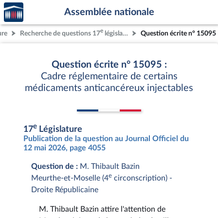
Accèder
Aller au contenu
Aller en bas de la page
Assemblée nationale
à la
page
e
ure
Recherche de questions 17
législature
Question écrite n° 15095
d'accueil
Question écrite n° 15095 :
Cadre réglementaire de certains
médicaments anticancéreux injectables
e
17
Législature
Publication de la question au Journal Officiel du
12 mai 2026, page 4055
Question de :
M. Thibault Bazin
e
Meurthe-et-Moselle (4
circonscription) -
Droite Républicaine
M. Thibault Bazin attire l'attention de