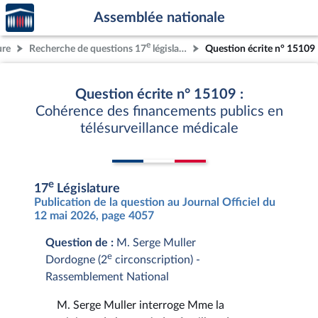
Accèder
Aller au contenu
Aller en bas de la page
Assemblée nationale
à la
page
e
ure
Recherche de questions 17
législature
Question écrite n° 15109
d'accueil
Question écrite n° 15109 :
Cohérence des financements publics en
télésurveillance médicale
e
17
Législature
Publication de la question au Journal Officiel du
12 mai 2026, page 4057
Question de :
M. Serge Muller
e
Dordogne (2
circonscription) -
Rassemblement National
M. Serge Muller interroge Mme la