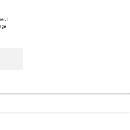
r. Il
age