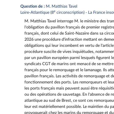
Question de :
M. Matthias Tavel
e
Loire-Atlantique (8
circonscription) - La France ins
M. Matthias Tavel interroge M. le ministre des tr
l'obligation du pavillon français de premier regist
français, dont celui de Saint-Nazaire dans sa circ
2026 une procédure d'infraction mettant en demeur
obligations qui leur incombent en vertu de l'articl
procédure suscite de vives inquiétudes, notamment
par un pavillon européen parmi lesquels figurent le
syndicats CGT de marins ont menacé de se mettre e
français pour le remorquage et le lamanage. Ils 
pavillon français. Les activités de remorquage et d
fonctionnement des ports. Les remorqueurs et leur
les ports français mais peuvent aussi être réquisi
ou des opérations de sauvetage. En l'absence de 
atlantique au sud de Brest, ce sont ces remorqueur
leur est matériellement possible. Le maintien du pa
provoquerait chez les marins du remorquage et d