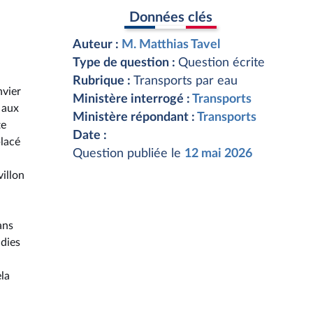
Données clés
Auteur :
M. Matthias Tavel
Type de question :
Question écrite
Rubrique :
Transports par eau
nvier
Ministère interrogé :
Transports
 aux
Ministère répondant :
Transports
te
Date :
placé
Question publiée le
12 mai 2026
illon
ans
ndies
ela