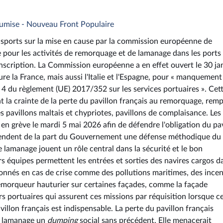
oumise - Nouveau Front Populaire
ansports sur la mise en cause par la commission européenne de
re pour les activités de remorquage et de lamanage dans les ports
onscription. La Commission européenne a en effet ouvert le 30 ja
e la France, mais aussi l'Italie et l'Espagne, pour « manquement
e 4 du règlement (UE) 2017/352 sur les services portuaires ». Cet
 la crainte de la perte du pavillon français au remorquage, rem
s pavillons maltais et chypriotes, pavillons de complaisance. Les
n grève le mardi 5 mai 2026 afin de défendre l'obligation du pav
attendent de la part du Gouvernement une défense méthodique du
e lamanage jouent un rôle central dans la sécurité et le bon
s équipes permettent les entrées et sorties des navires cargos d
tionnés en cas de crise comme des pollutions maritimes, des ince
remorqueur hauturier sur certaines façades, comme la façade
s portuaires qui assurent ces missions par réquisition lorsque c
villon français est indispensable. La perte du pavillon français
u lamanage un
dumping
social sans précédent. Elle menacerait