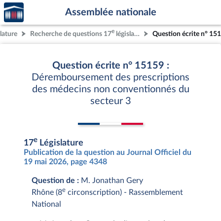
Accèder
Aller au contenu
Aller en bas de la page
Assemblée nationale
à la
page
e
lature
Recherche de questions 17
législature
Question écrite n° 15
d'accueil
Question écrite n° 15159 :
Déremboursement des prescriptions
des médecins non conventionnés du
secteur 3
e
17
Législature
Publication de la question au Journal Officiel du
19 mai 2026, page 4348
Question de :
M. Jonathan Gery
e
Rhône (8
circonscription) - Rassemblement
National