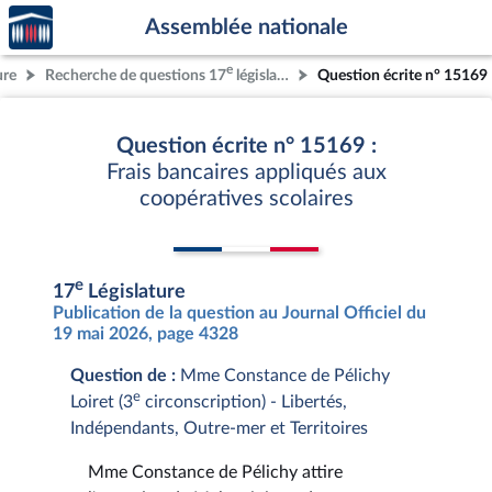
Accèder
Aller au contenu
Aller en bas de la page
Assemblée nationale
à la
page
e
ure
Recherche de questions 17
législature
Question écrite n° 15169
d'accueil
Question écrite n° 15169 :
Frais bancaires appliqués aux
coopératives scolaires
e
17
Législature
Publication de la question au Journal Officiel du
19 mai 2026, page 4328
Question de :
Mme Constance de Pélichy
e
Loiret (3
circonscription) - Libertés,
Indépendants, Outre-mer et Territoires
Mme Constance de Pélichy attire