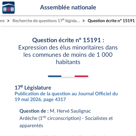
Accèder
Aller au contenu
Aller en bas de la page
Assemblée nationale
à la
page
e
ure
Recherche de questions 17
législature
Question écrite n° 15191
d'accueil
Question écrite n° 15191 :
Expression des élus minoritaires dans
les communes de moins de 1 000
habitants
e
17
Législature
Publication de la question au Journal Officiel du
19 mai 2026, page 4317
Question de :
M. Hervé Saulignac
re
Ardèche (1
circonscription) - Socialistes et
apparentés