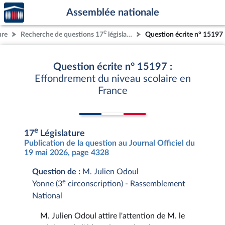
Accèder
Aller au contenu
Aller en bas de la page
Assemblée nationale
à la
page
e
ure
Recherche de questions 17
législature
Question écrite n° 15197
d'accueil
Question écrite n° 15197 :
Effondrement du niveau scolaire en
France
e
17
Législature
Publication de la question au Journal Officiel du
19 mai 2026, page 4328
Question de :
M. Julien Odoul
e
Yonne (3
circonscription) - Rassemblement
National
M. Julien Odoul attire l'attention de M. le