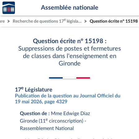
Accèder
Aller au contenu
Aller en bas de la page
Assemblée nationale
à la
page
e
ure
Recherche de questions 17
législature
Question écrite n° 15198
d'accueil
Question écrite n° 15198 :
Suppressions de postes et fermetures
de classes dans l'enseignement en
Gironde
e
17
Législature
Publication de la question au Journal Officiel du
19 mai 2026, page 4329
Question de :
Mme Edwige Diaz
e
Gironde (11
circonscription) -
Rassemblement National