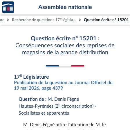
Accèder
Aller au contenu
Aller en bas de la page
Assemblée nationale
à la
page
e
ure
Recherche de questions 17
législature
Question écrite n° 15201
d'accueil
Question écrite n° 15201 :
Conséquences sociales des reprises de
magasins de la grande distribution
e
17
Législature
Publication de la question au Journal Officiel du
19 mai 2026, page 4379
Question de :
M. Denis Fégné
e
Hautes-Pyrénées (2
circonscription) -
Socialistes et apparentés
M. Denis Fégné attire l'attention de M. le