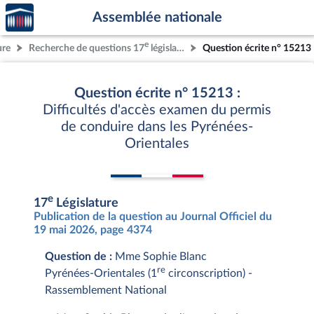
Accèder
Aller au contenu
Aller en bas de la page
Assemblée nationale
à la
page
e
ure
Recherche de questions 17
législature
Question écrite n° 15213
d'accueil
Question écrite n° 15213 :
Difficultés d'accès examen du permis
de conduire dans les Pyrénées-
Orientales
e
17
Législature
Publication de la question au Journal Officiel du
19 mai 2026, page 4374
Question de :
Mme Sophie Blanc
re
Pyrénées-Orientales (1
circonscription) -
Rassemblement National