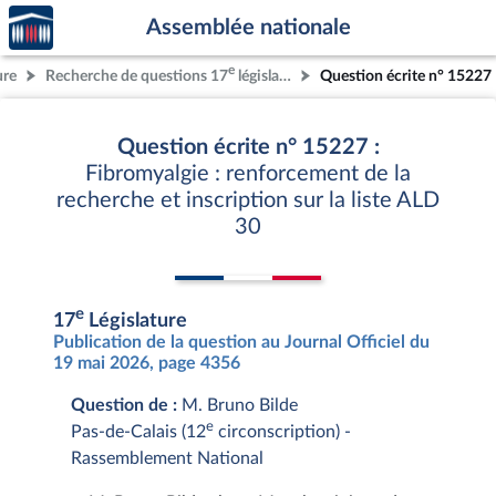
Accèder
Aller au contenu
Aller en bas de la page
Assemblée nationale
à la
page
e
ure
Recherche de questions 17
législature
Question écrite n° 15227
d'accueil
Question écrite n° 15227 :
Fibromyalgie : renforcement de la
recherche et inscription sur la liste ALD
30
e
17
Législature
Publication de la question au Journal Officiel du
19 mai 2026, page 4356
Question de :
M. Bruno Bilde
e
Pas-de-Calais (12
circonscription) -
Rassemblement National