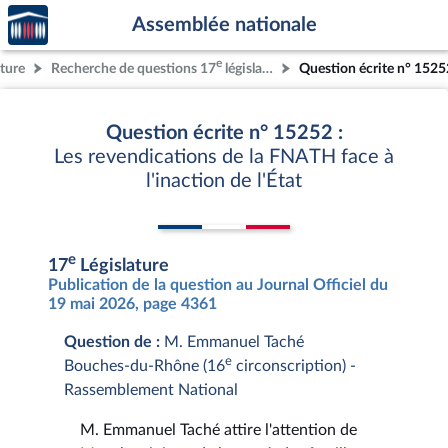
Accèder
Aller au contenu
Aller en bas de la page
Assemblée nationale
à la
page
e
ature
Recherche de questions 17
législature
Question écrite n° 1525
d'accueil
Question écrite n° 15252 :
Les revendications de la FNATH face à
l'inaction de l'État
e
17
Législature
Publication de la question au Journal Officiel du
19 mai 2026, page 4361
Question de :
M. Emmanuel Taché
e
Bouches-du-Rhône (16
circonscription) -
Rassemblement National
M. Emmanuel Taché attire l'attention de