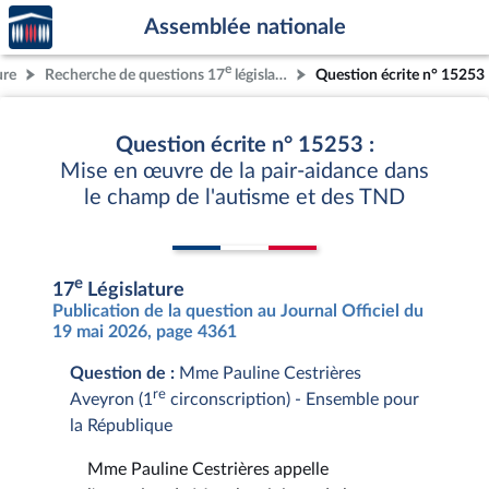
Accèder
Aller au contenu
Aller en bas de la page
Assemblée nationale
à la
page
e
ure
Recherche de questions 17
législature
Question écrite n° 15253
d'accueil
Question écrite n° 15253 :
Mise en œuvre de la pair-aidance dans
le champ de l'autisme et des TND
e
17
Législature
Publication de la question au Journal Officiel du
19 mai 2026, page 4361
Question de :
Mme Pauline Cestrières
re
Aveyron (1
circonscription) - Ensemble pour
la République
Mme Pauline Cestrières appelle