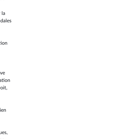
 la
ndales
tion
ive
ation
oit,
ien
ues,