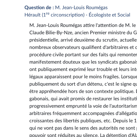
Question de :
M. Jean-Louis Roumégas
re
Hérault (1
circonscription) - Écologiste et Social
M. Jean-Louis Roumégas attire l'attention de M. le m
Claude Bilie-By-Nze, ancien Premier ministre du Ga
présidentielle, arrivé deuxième du scrutin, actue
nombreux observateurs qualifient d'arbitraires et 
procédure civile portant sur des faits qui remonter
manifestement douteux que les syndicats gabonais 
ont publiquement exprimé leur trouble et leurs in
légaux apparaissent pour le moins fragiles. Lorsqu
publiquement du sort d'un détenu, c'est le signe q
être appréhendée hors de son contexte politique. De
gabonais, qui avait promis de restaurer les institu
progressivement emprunté la voie de l'autoritarism
arbitraires fréquemment accompagnées d'allégations
croissantes des libertés publiques, etc. Depuis le 
qui ne vont pas dans le sens des autorités ne sont p
pouvoir sont réduites au silence. La détention d'A