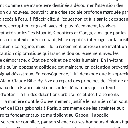
ment comme une manœuvre destinée à détourner l'attention des
on du nouveau pouvoir : une crise sociale profonde marquée par
accès à l'eau, à l'électricité, à l'éducation et à la santé ; des sca
s, corruption et gaspillages et, plus récemment, les vives
aineté sur les îles Mbanié, Cocotiers et Conga, ainsi que par les
ns ce contexte préoccupant, M. le député s'interroge sur la posi
utenir ce régime, mais il lui a récemment adressé une invitation
une caution diplomatique qui tranche douloureusement avec les
 démocratie, d'État de droit et de droits humains. En invitant
tandis qu'un opposant politique est maintenu en détention prévent
signal désastreux. En conséquence, il lui demande quelle appréci
Alain-Claude Bilie-By-Nze au regard des principes de l'État de dr
aux de la France, ainsi que sur les démarches qu'il entend
'obtenir la fin des détentions arbitraires et des traitements
ur la manière dont le Gouvernement justifie le maintien d'un sout
chef de l'État gabonais à Paris, alors même que les atteintes aux
 droits fondamentaux se multiplient au Gabon. Il appelle
se rendre complice, par son silence ou ses honneurs diplomatiq