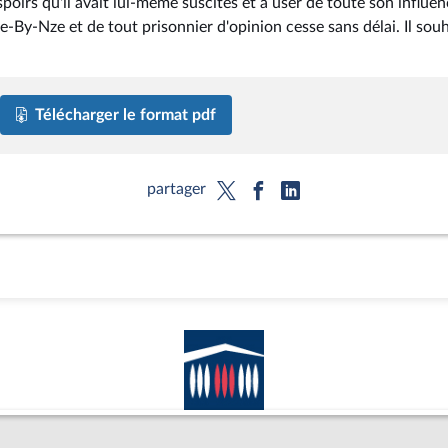
poirs qu'il avait lui-même suscités et à user de toute son influe
ie-By-Nze et de tout prisonnier d'opinion cesse sans délai. Il sou
Télécharger le format pdf
partager