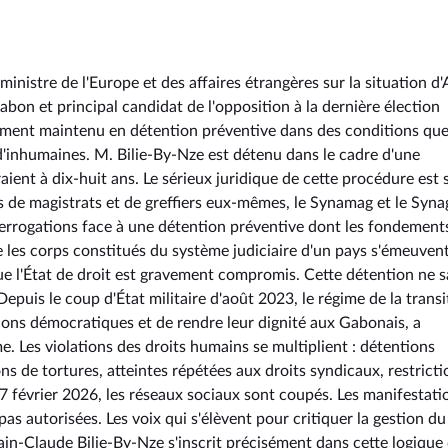
inistre de l'Europe et des affaires étrangères sur la situation d'
bon et principal candidat de l'opposition à la dernière élection
llement maintenu en détention préventive dans des conditions qu
d'inhumaines. M. Bilie-By-Nze est détenu dans le cadre d'une
aient à dix-huit ans. Le sérieux juridique de cette procédure est s
de magistrats et de greffiers eux-mêmes, le Synamag et le Syna
terrogations face à une détention préventive dont les fondement
e les corps constitués du système judiciaire d'un pays s'émeuven
ue l'État de droit est gravement compromis. Cette détention ne s
puis le coup d'État militaire d'août 2023, le régime de la transi
tions démocratiques et de rendre leur dignité aux Gabonais, a
e. Les violations des droits humains se multiplient : détentions
 de tortures, atteintes répétées aux droits syndicaux, restricti
17 février 2026, les réseaux sociaux sont coupés. Les manifestati
as autorisées. Les voix qui s'élèvent pour critiquer la gestion du
lain-Claude Bilie-By-Nze s'inscrit précisément dans cette logique