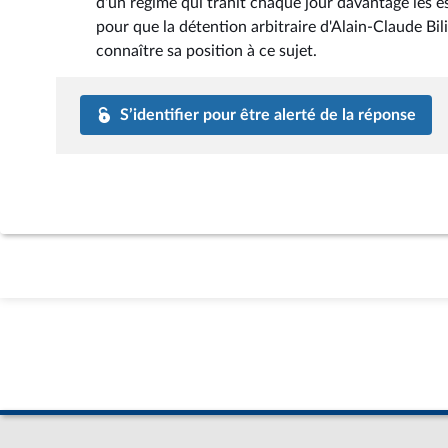
d'un régime qui trahit chaque jour davantage les es
pour que la détention arbitraire d'Alain-Claude Bil
connaître sa position à ce sujet.
S’identifier pour être alerté de la réponse