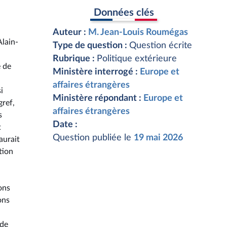
Données clés
Auteur :
M. Jean-Louis Roumégas
Alain-
Type de question :
Question écrite
Rubrique :
Politique extérieure
e de
Ministère interrogé :
Europe et
affaires étrangères
i
Ministère répondant :
Europe et
gref,
affaires étrangères
s
Date :
t
Question publiée le
19 mai 2026
aurait
tion
ons
ons
 de