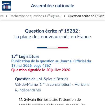
Accèder
Aller au contenu
Aller en bas de la page
Assemblée nationale
à la
page
e
ure
Recherche de questions 17
législature
Question écrite n° 15282
d'accueil
Question écrite n° 15282 :
La place des nouveaux-nés en France
e
17
Législature
Publication de la question au Journal Officiel du
19 mai 2026, page 4367
Question signalée le 20 juillet 2026
Question de :
M. Sylvain Berrios
re
Val-de-Marne (1
circonscription) - Horizons
& Indépendants
M. Sylvain Berrios attire l'attention de