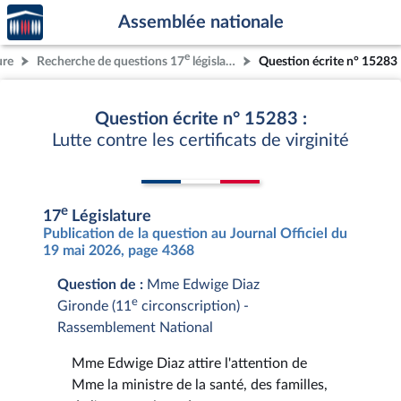
Accèder
Aller au contenu
Aller en bas de la page
Assemblée nationale
à la
page
e
ure
Recherche de questions 17
législature
Question écrite n° 15283
d'accueil
Question écrite n° 15283 :
Lutte contre les certificats de virginité
e
17
Législature
Publication de la question au Journal Officiel du
19 mai 2026, page 4368
Question de :
Mme Edwige Diaz
e
Gironde (11
circonscription) -
Rassemblement National
Mme Edwige Diaz attire l'attention de
Mme la ministre de la santé, des familles,