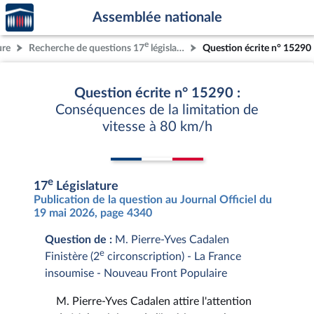
Accèder
Aller au contenu
Aller en bas de la page
Assemblée nationale
à la
page
e
ure
Recherche de questions 17
législature
Question écrite n° 15290
d'accueil
Question écrite n° 15290 :
Conséquences de la limitation de
vitesse à 80 km/h
e
17
Législature
Publication de la question au Journal Officiel du
19 mai 2026, page 4340
Question de :
M. Pierre-Yves Cadalen
e
Finistère (2
circonscription) - La France
insoumise - Nouveau Front Populaire
M. Pierre-Yves Cadalen attire l'attention