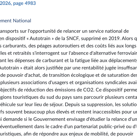
n 2026, page 4983
ement National
nsports sur l'opportunité de relancer un service national de
cien dispositif « Autotrain » de la SNCF, supprimé en 2019. Alors q
 carburants, des péages autoroutiers et des coûts liés aux longs
es et retraités s'interrogent sur l'absence d'alternative ferroviai
ant les dépenses de carburant et la fatigue liée aux déplacement
totrain » était alors justifiée par une rentabilité jugée insuffisa
de pouvoir d'achat, de transition écologique et de saturation de
 plusieurs associations d'usagers et organisations syndicales ava
bjectifs de réduction des émissions de CO2. Ce dispositif perme
égions touristiques du sud du pays sans parcourir plusieurs cent
éhicule sur leur lieu de séjour. Depuis sa suppression, les soluti
rifs souvent beaucoup plus élevés et restent inaccessibles pour u
lui demande si le Gouvernement envisage d'étudier la relance d'u
, éventuellement dans le cadre d'un partenariat public-privé ou d
uristiques, afin de répondre aux enjeux de mobilité, de pouvoir