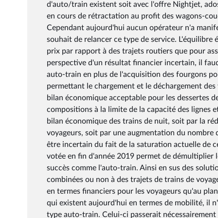
d'auto/train existent soit avec l'offre Nightjet, ad
en cours de rétractation au profit des wagons-couch
Cependant aujourd'hui aucun opérateur n'a manifes
souhait de relancer ce type de service. L'équilibr
prix par rapport à des trajets routiers que pour a
perspective d'un résultat financier incertain, il fa
auto-train en plus de l'acquisition des fourgons port
permettant le chargement et le déchargement des v
bilan économique acceptable pour les dessertes de n
compositions à la limite de la capacité des lignes 
bilan économique des trains de nuit, soit par la r
voyageurs, soit par une augmentation du nombre de 
être incertain du fait de la saturation actuelle de 
votée en fin d'année 2019 permet de démultiplier le
succès comme l'auto-train. Ainsi en sus des solutio
combinées ou non à des trajets de trains de voyage
en termes financiers pour les voyageurs qu'au plan
qui existent aujourd'hui en termes de mobilité, il 
type auto-train. Celui-ci passerait nécessairement 