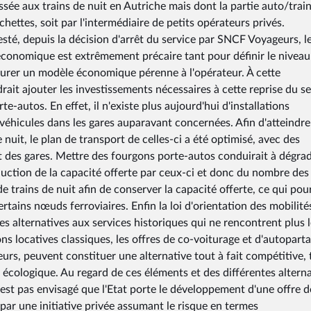
ossée aux trains de nuit en Autriche mais dont la partie auto/train
ettes, soit par l'intermédiaire de petits opérateurs privés.
té, depuis la décision d'arrêt du service par SNCF Voyageurs, l
e économique est extrêmement précaire tant pour définir le niveau
ssurer un modèle économique pérenne à l'opérateur. À cette
udrait ajouter les investissements nécessaires à cette reprise du s
e-autos. En effet, il n'existe plus aujourd'hui d'installations
éhicules dans les gares auparavant concernées. Afin d'atteindre
uit, le plan de transport de celles-ci a été optimisé, avec des
et des gares. Mettre des fourgons porte-autos conduirait à dégrad
éduction de la capacité offerte par ceux-ci et donc du nombre des
trains de nuit afin de conserver la capacité offerte, ce qui pour
certains nœuds ferroviaires. Enfin la loi d'orientation des mobilité
s alternatives aux services historiques qui ne rencontrent plus 
ns locatives classiques, les offres de co-voiturage et d'autoparta
urs, peuvent constituer une alternative tout à fait compétitive, 
 écologique. Au regard de ces éléments et des différentes altern
n'est pas envisagé que l'Etat porte le développement d'une offre d
par une initiative privée assumant le risque en termes