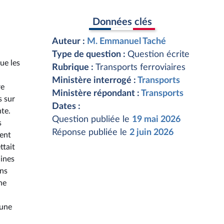
Données clés
Auteur :
M. Emmanuel Taché
Type de question :
Question écrite
ue les
Rubrique :
Transports ferroviaires
Ministère interrogé :
Transports
re
Ministère répondant :
Transports
s sur
Dates :
nte.
Question publiée le
19 mai 2026
s
Réponse publiée le
2 juin 2026
ient
ttait
aines
ons
ne
n
'une