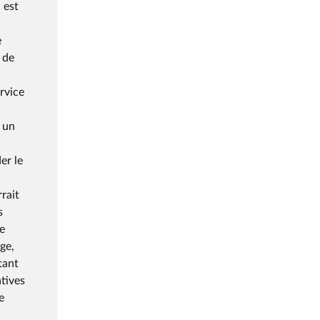
 est
e
 de
ervice
 un
er le
rait
s
le
ge,
tant
atives
e