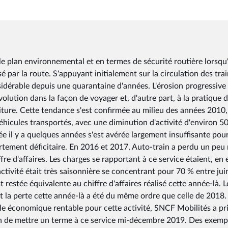
le plan environnemental et en termes de sécurité routière lorsqu'
par la route. S'appuyant initialement sur la circulation des tra
nsidérable depuis une quarantaine d'années. L'érosion progressive
évolution dans la façon de voyager et, d'autre part, à la pratique 
oiture. Cette tendance s'est confirmée au milieu des années 2010,
éhicules transportés, avec une diminution d'activité d'environ 5
ée il y a quelques années s'est avérée largement insuffisante pou
ortement déficitaire. En 2016 et 2017, Auto-train a perdu un peu
ffre d'affaires. Les charges se rapportant à ce service étaient, en e
'activité était très saisonnière se concentrant pour 70 % entre jui
t restée équivalente au chiffre d'affaires réalisé cette année-là. L
t la perte cette année-là a été du même ordre que celle de 2018.
le économique rentable pour cette activité, SNCF Mobilités a pri
ion de mettre un terme à ce service mi-décembre 2019. Des exemp