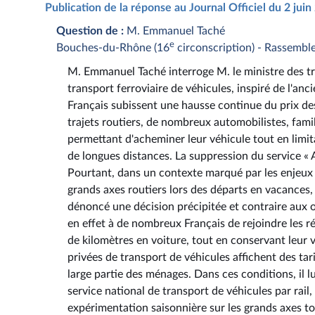
Publication de la réponse au Journal Officiel du 2 jui
Question de :
M. Emmanuel Taché
e
Bouches-du-Rhône (16
circonscription) - Rassembl
M. Emmanuel Taché interroge M. le ministre des tra
transport ferroviaire de véhicules, inspiré de l'an
Français subissent une hausse continue du prix des
trajets routiers, de nombreux automobilistes, famill
permettant d'acheminer leur véhicule tout en limit
de longues distances. La suppression du service « Au
Pourtant, dans un contexte marqué par les enjeux 
grands axes routiers lors des départs en vacances,
dénoncé une décision précipitée et contraire aux o
en effet à de nombreux Français de rejoindre les r
de kilomètres en voiture, tout en conservant leur v
privées de transport de véhicules affichent des ta
large partie des ménages. Dans ces conditions, il 
service national de transport de véhicules par rail
expérimentation saisonnière sur les grands axes to