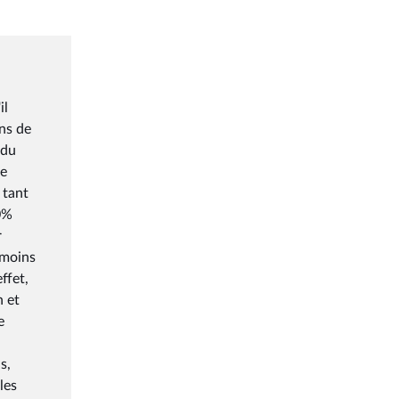
il
ins de
 du
de
 tant
0%
r
 moins
ffet,
n et
e
s,
les