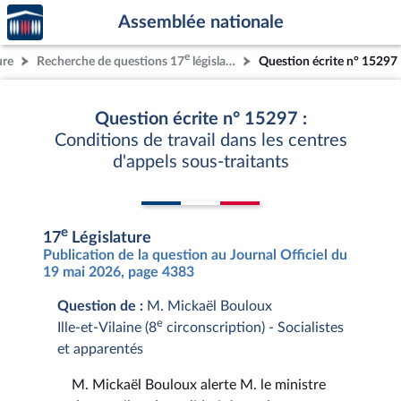
Accèder
Aller au contenu
Aller en bas de la page
Assemblée nationale
à la
page
e
ure
Recherche de questions 17
législature
Question écrite n° 15297
d'accueil
Question écrite n° 15297 :
Conditions de travail dans les centres
d'appels sous-traitants
e
17
Législature
Publication de la question au Journal Officiel du
19 mai 2026, page 4383
Question de :
M. Mickaël Bouloux
e
Ille-et-Vilaine (8
circonscription) - Socialistes
et apparentés
M. Mickaël Bouloux alerte M. le ministre