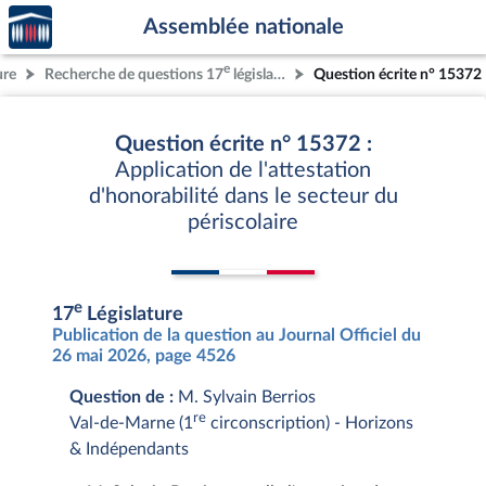
Accèder
Aller au contenu
Aller en bas de la page
Assemblée nationale
à la
page
e
ure
Recherche de questions 17
législature
Question écrite n° 15372
d'accueil
Question écrite n° 15372 :
Application de l'attestation
d'honorabilité dans le secteur du
périscolaire
e
17
Législature
Publication de la question au Journal Officiel du
26 mai 2026, page 4526
Question de :
M. Sylvain Berrios
re
Val-de-Marne (1
circonscription) - Horizons
& Indépendants